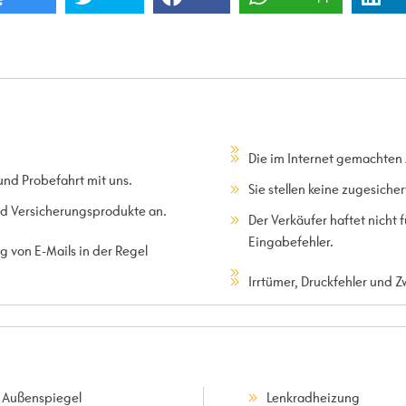
Die im Internet gemachten
und Probefahrt mit uns.
Sie stellen keine zugesiche
und Versicherungsprodukte an.
Der Verkäufer haftet nicht
Eingabefehler.
 von E-Mails in der Regel
Irrtümer, Druckfehler und 
. Außenspiegel
Lenkradheizung