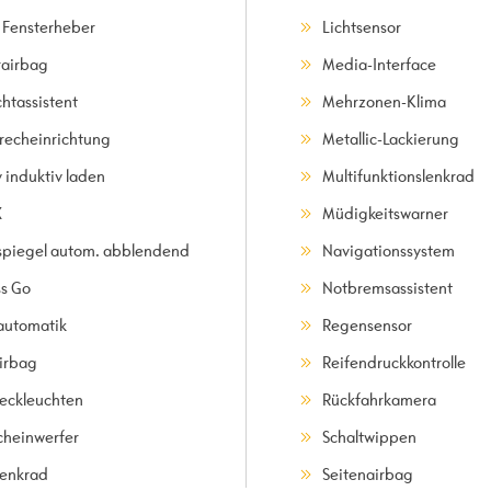
. Fensterheber
Lichtsensor
rairbag
Media-Interface
chtassistent
Mehrzonen-Klima
precheinrichtung
Metallic-Lackierung
 induktiv laden
Multifunktionslenkrad
X
Müdigkeitswarner
spiegel autom. abblendend
Navigationssystem
ss Go
Notbremsassistent
automatik
Regensensor
irbag
Reifendruckkontrolle
eckleuchten
Rückfahrkamera
cheinwerfer
Schaltwippen
lenkrad
Seitenairbag