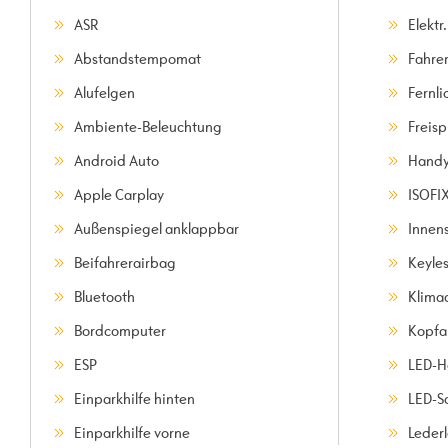
ASR
Elektr
Abstandstempomat
Fahre
Alufelgen
Fernli
Ambiente-Beleuchtung
Freis
Android Auto
Handy
Apple Carplay
ISOFI
Außenspiegel anklappbar
Innen
Beifahrerairbag
Keyle
Bluetooth
Klima
Bordcomputer
Kopfa
ESP
LED-H
Einparkhilfe hinten
LED-S
Einparkhilfe vorne
Leder