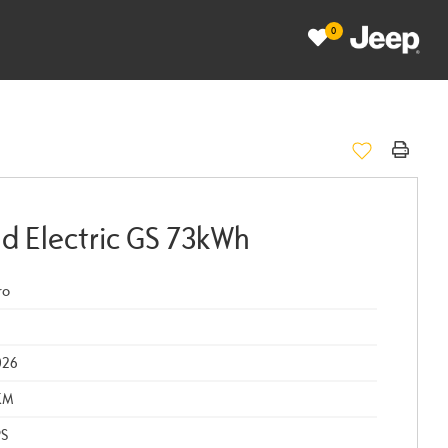
0
d Electric GS 73kWh
ro
026
KM
PS