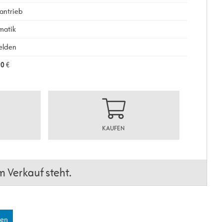
antrieb
matik
elden
90
€
KAUFEN
 Verkauf steht.
len