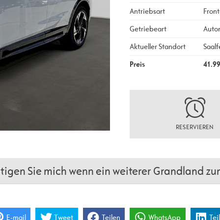
Antriebsart
Front
Getriebeart
Auto
Aktueller Standort
Saalf
Preis
41.9
RESERVIEREN
igen Sie mich wenn ein weiterer Grandland zum
E-mail
Tweet
Teilen
WhatsApp
Tei