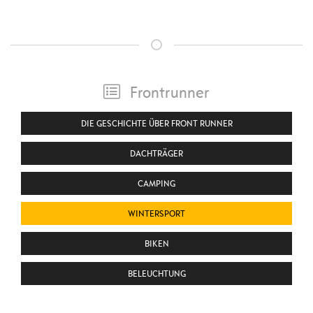
Frontrunner
DIE GESCHICHTE ÜBER FRONT RUNNER
DACHTRÄGER
CAMPING
WINTERSPORT
BIKEN
BELEUCHTUNG