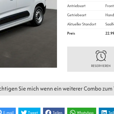
Antriebsart
Front
Getriebeart
Hand
Aktueller Standort
Saalf
Preis
22.9
RESERVIEREN
htigen Sie mich wenn ein weiterer Combo zum V
E-mail
Tweet
Teilen
WhatsApp
Tei