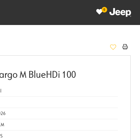
0
argo M BlueHDi 100
l
026
KM
PS