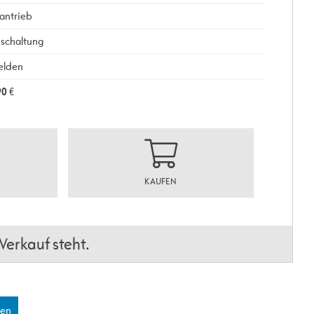
antrieb
schaltung
elden
90
€
KAUFEN
erkauf steht.
len