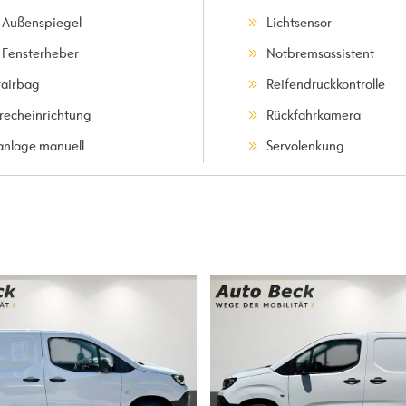
. Außenspiegel
Lichtsensor
. Fensterheber
Notbremsassistent
rairbag
Reifendruckkontrolle
precheinrichtung
Rückfahrkamera
anlage manuell
Servolenkung