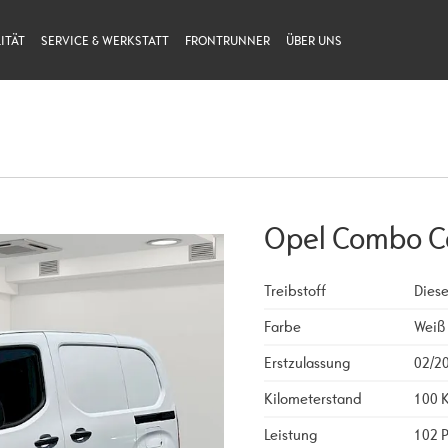
ITÄT
SERVICE & WERKSTATT
FRONTRUNNER
ÜBER UNS
Opel Combo C
Treibstoff
Diese
Farbe
Weiß
Erstzulassung
02/2
Kilometerstand
100 
Leistung
102 