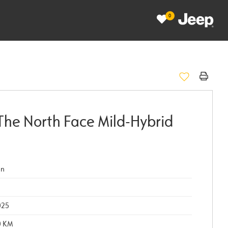
0
The North Face Mild-Hybrid
in
025
0 KM