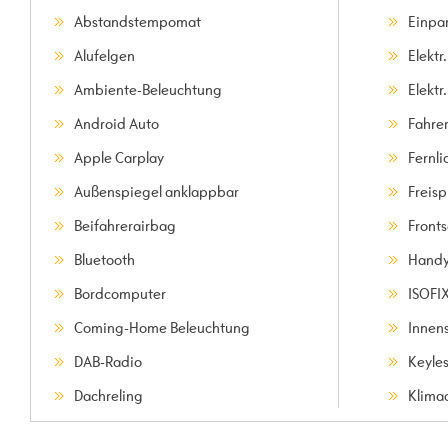
Abstandstempomat
Einpar
Alufelgen
Elektr
Ambiente-Beleuchtung
Elektr
Android Auto
Fahre
Apple Carplay
Fernli
Außenspiegel anklappbar
Freis
Beifahrerairbag
Front
Bluetooth
Handy
Bordcomputer
ISOFI
Coming-Home Beleuchtung
Innen
DAB-Radio
Keyle
Dachreling
Klima