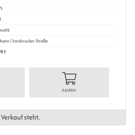
PS
d
matik
ohann / Innsbrucker Straße
90
€
KAUFEN
Verkauf steht.