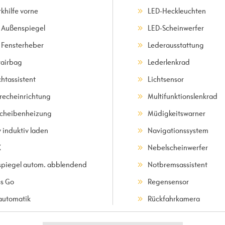
khilfe vorne
LED-Heckleuchten
. Außenspiegel
LED-Scheinwerfer
. Fensterheber
Lederausstattung
rairbag
Lederlenkrad
chtassistent
Lichtsensor
precheinrichtung
Multifunktionslenkrad
scheibenheizung
Müdigkeitswarner
 induktiv laden
Navigationssystem
X
Nebelscheinwerfer
spiegel autom. abblendend
Notbremsassistent
ss Go
Regensensor
automatik
Rückfahrkamera