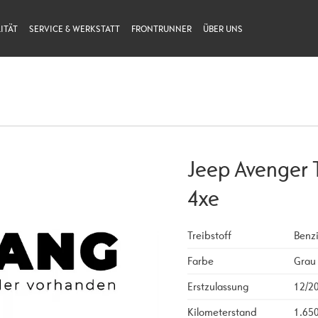
ITÄT
SERVICE & WERKSTATT
FRONTRUNNER
ÜBER UNS
Jeep Avenger 
4xe
Treibstoff
Benz
Farbe
Grau
Erstzulassung
12/2
Kilometerstand
1.65