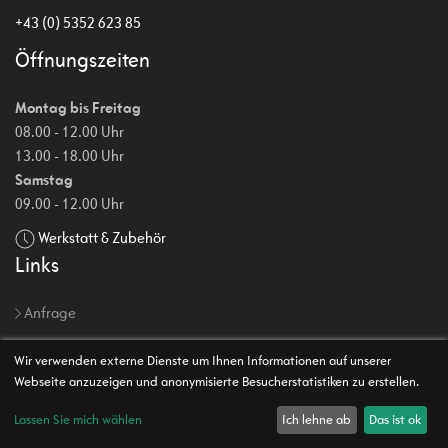
+43 (0) 5352 623 85
Öffnungszeiten
Montag bis Freitag
08.00 - 12.00 Uhr
13.00 - 18.00 Uhr
Samstag
09.00 - 12.00 Uhr
Werkstatt & Zubehör
Links
Anfrage
Impressum
Wir verwenden externe Dienste um Ihnen Informationen auf unserer
AGB
Webseite anzuzeigen und anonymisierte Besucherstatistiken zu erstellen.
Datenschutz
Lassen Sie mich wählen
Ich lehne ab
Das ist ok