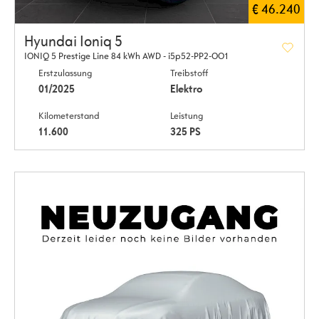
€ 46.240
Hyundai Ioniq 5
IONIQ 5 Prestige Line 84 kWh AWD - i5p52-PP2-OO1
Erstzulassung
Treibstoff
01/2025
Elektro
Kilometerstand
Leistung
11.600
325 PS